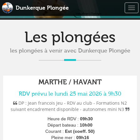
Dunkerque Plongée
Togg
navi
Les plongées
les plongées à venir avec Dunkerque Plongée
MARTHE / HAVANT
RDV prévu le lundi 25 mai 2026 à 9h30
DP : Jean francois Jeu - RDV au club - Formations N2
suivant encadrement disponible - autonomes mini N3
Heure de RDV :
09h30
Départ bateau :
10h00
Courant :
Est (coeff. 50)
Pleine mer :
09h16