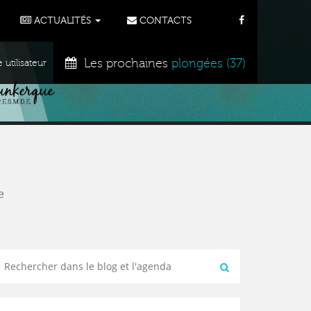
ACTUALITÉS
CONTACTS
Les prochaines
plongées (37)
tilisateur
e