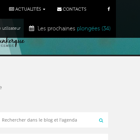
ACTUALITÉS
CONTACTS
Les prochaines
plongées (34)
tilisateur
e