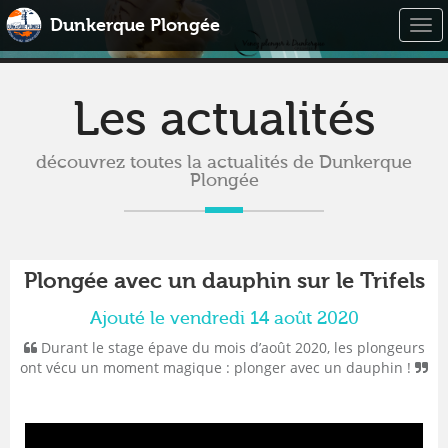
Dunkerque Plongée
Togg
navi
Les actualités
découvrez toutes la actualités de Dunkerque
Plongée
Plongée avec un dauphin sur le Trifels
Ajouté le vendredi 14 août 2020
Durant le stage épave du mois d’août 2020, les plongeurs
ont vécu un moment magique : plonger avec un dauphin !