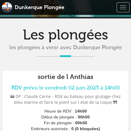
Dunkerque Plongée
Togg
navi
Les plongées
les plongées à venir avec Dunkerque Plongée
sortie de l Anthias
RDV prévu le vendredi 02 juin 2023 à 14h00
DP : Claude Carne - RDV au bateau pour grutage chez
bleu marine et faire le point sur l etat de la coque
Heure de RDV :
14h00
Début de plongée :
00h00
Fin de plongée :
00h00
Extérieurs autorisés :
0 (0 bloquées)