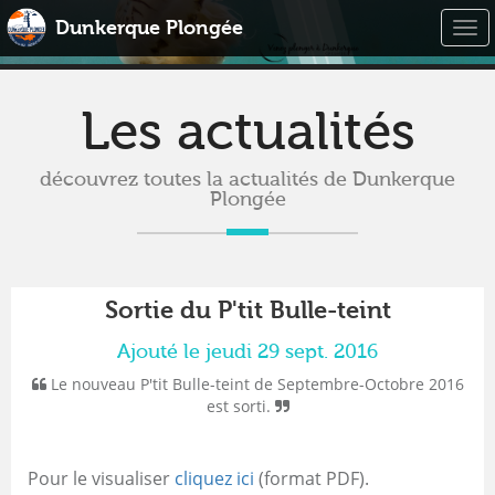
Dunkerque Plongée
Togg
navi
Les actualités
découvrez toutes la actualités de Dunkerque
Plongée
Sortie du P'tit Bulle-teint
Ajouté le jeudi 29 sept. 2016
Le nouveau P'tit Bulle-teint de Septembre-Octobre 2016
est sorti.
Pour le visualiser
cliquez ici
(format PDF).