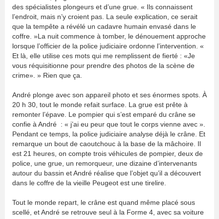
des spécialistes plongeurs et d’une grue. « Ils connaissent
l’endroit, mais n’y croient pas. La seule explication, ce serait
que la tempête a révélé un cadavre humain envasé dans le
coffre. »La nuit commence à tomber, le dénouement approche
lorsque l’officier de la police judiciaire ordonne l’intervention. «
Et là, elle utilise ces mots qui me remplissent de fierté : «Je
vous réquisitionne pour prendre des photos de la scène de
crime». » Rien que ça.
André plonge avec son appareil photo et ses énormes spots. À
20 h 30, tout le monde refait surface. La grue est prête à
remonter l’épave. Le pompier qui s’est emparé du crâne se
confie à André : « j’ai eu peur que tout le corps vienne avec ».
Pendant ce temps, la police judiciaire analyse déjà le crâne. Et
remarque un bout de caoutchouc à la base de la mâchoire. Il
est 21 heures, on compte trois véhicules de pompier, deux de
police, une grue, un remorqueur, une dizaine d’intervenants
autour du bassin et André réalise que l’objet qu’il a découvert
dans le coffre de la vieille Peugeot est une tirelire.
Tout le monde repart, le crâne est quand même placé sous
scellé, et André se retrouve seul à la Forme 4, avec sa voiture