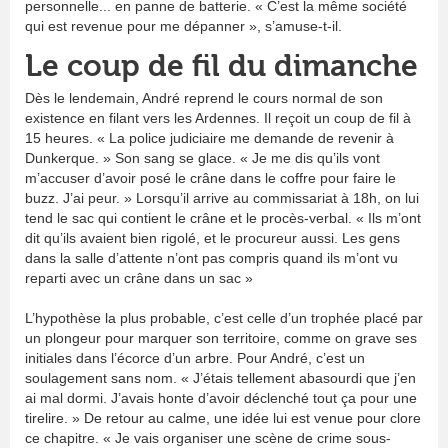
personnelle... en panne de batterie. « C’est la même société
qui est revenue pour me dépanner », s’amuse-t-il.
Le coup de fil du dimanche
Dès le lendemain, André reprend le cours normal de son
existence en filant vers les Ardennes. Il reçoit un coup de fil à
15 heures. « La police judiciaire me demande de revenir à
Dunkerque. » Son sang se glace. « Je me dis qu’ils vont
m’accuser d’avoir posé le crâne dans le coffre pour faire le
buzz. J’ai peur. » Lorsqu’il arrive au commissariat à 18h, on lui
tend le sac qui contient le crâne et le procès-verbal. « Ils m’ont
dit qu’ils avaient bien rigolé, et le procureur aussi. Les gens
dans la salle d’attente n’ont pas compris quand ils m’ont vu
reparti avec un crâne dans un sac »
L’hypothèse la plus probable, c’est celle d’un trophée placé par
un plongeur pour marquer son territoire, comme on grave ses
initiales dans l’écorce d’un arbre. Pour André, c’est un
soulagement sans nom. « J’étais tellement abasourdi que j’en
ai mal dormi. J’avais honte d’avoir déclenché tout ça pour une
tirelire. » De retour au calme, une idée lui est venue pour clore
ce chapitre. « Je vais organiser une scène de crime sous-